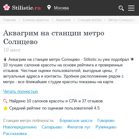
Stilistic
.ru
Москва
Главная
Салоны красоты
Аквагрим
Станции метро
Метро Солнцево
Аквагрим на станции метро
Солнцево
10 мест
🤷 Аквагрим на станции метро Солнцево - Stilistic.ru уже подобрал 🌟
10 лучших салонов красоты на основе рейтинга и проверенных
отзывов. Честные оценки пользователей, выгодные цены, 🚩
актуальные адреса и контакты. Удобное расположение рядом с
метро - все ближайшие студии красоты показаны на карте.
Читать полностью
Найдено
10
салонов красоты и СПА и
37
отзывов.
Средний рейтинг по оценкам пользователей
4.5
Станции метро поблизости:
Боровское шоссе
Говорово
Новопеределкино
Саларьево
Филатов луг
Румянцево
Рассказовка