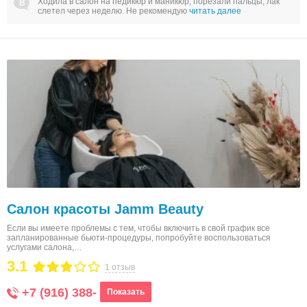
Ходила в салон на педикюр и маникюр, порезали пальцы, лак
слетел через неделю. Не рекомендую
читать далее
Салон красоты Jamm Beauty
Если вы имеете проблемы с тем, чтобы включить в свой график все
запланированные бьюти-процедуры, попробуйте воспользоваться
услугами салона,…
3.1
1 отзыв
+7 (916) 388-
Показать