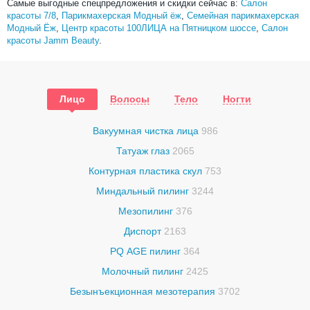
Самые выгодные спецпредложения и скидки сейчас в:
Салон
красоты 7/8
,
Парикмахерская Модный ёж
,
Семейная парикмахерская
Модный Ёж
,
Центр красоты 100ЛИЦА на Пятницком шоссе
,
Салон
красоты Jamm Beauty
.
Лицо
Волосы
Тело
Ногти
Вакуумная чистка лица
986
Татуаж глаз
2065
Контурная пластика скул
753
Миндальный пилинг
3244
Мезопилинг
376
Диспорт
2163
PQ AGE пилинг
364
Молочный пилинг
2425
Безынъекционная мезотерапия
3702