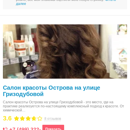
далее
Салон красоты Острова на улице
Гризодубовой
Салон красоты Острова на улице Гризодубовой - это место, где на
практике реализуется по-настоящему комплексный подход к красоте. От
химической…
3.6
8 отзывов
+7 (499) 322-
Показать