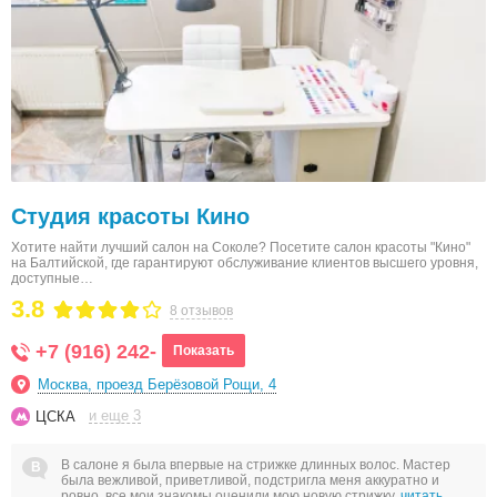
Студия красоты Кино
Хотите найти лучший салон на Соколе? Посетите салон красоты "Кино"
на Балтийской, где гарантируют обслуживание клиентов высшего уровня,
доступные…
3.8
8 отзывов
+7 (916) 242-
Показать
Москва, проезд Берёзовой Рощи, 4
и еще 3
ЦСКА
В салоне я была впервые на стрижке длинных волос. Мастер
была вежливой, приветливой, подстригла меня аккуратно и
ровно, все мои знакомы оценили мою новую стрижку.
читать