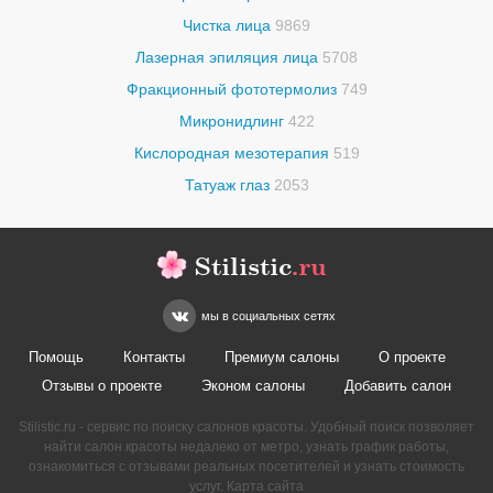
Чистка лица
9869
Лазерная эпиляция лица
5708
Фракционный фототермолиз
749
Микронидлинг
422
Кислородная мезотерапия
519
Татуаж глаз
2053
Stilistic
.ru
мы в социальных сетях
Помощь
Контакты
Премиум салоны
О проекте
Отзывы о проекте
Эконом салоны
Добавить салон
Stilistic.ru - сервис по поиску салонов красоты. Удобный поиск позволяет
найти салон красоты недалеко от метро, узнать график работы,
ознакомиться с отзывами реальных посетителей и узнать стоимость
услуг.
Карта сайта