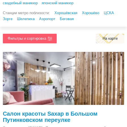
свадебный маникюр
японский маникюр
Станции метро поблизости:
Хорошёвская
Хорошёво
ЦСКА
Зорге
Шелепиха
Аэропорт
Беговая
На карте
Салон красоты Saxap в Большом
Путинковском переулке