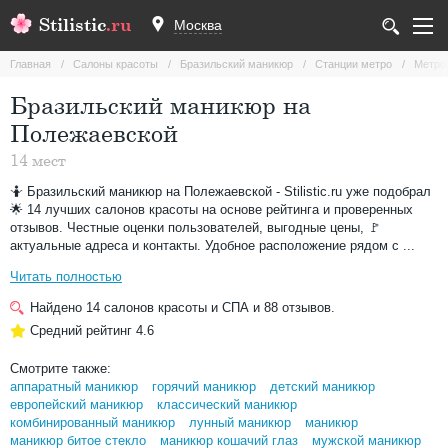
Stilistic
.ru
Москва
Главная
Салоны красоты
Бразильский маникюр
Станции метро
Метро
Бразильский маникюр на
Полежаевской
14 мест
🤷 Бразильский маникюр на Полежаевской - Stilistic.ru уже подобрал
🌟 14 лучших салонов красоты на основе рейтинга и проверенных
отзывов. Честные оценки пользователей, выгодные цены, 🚩
актуальные адреса и контакты. Удобное расположение рядом с ...
Читать полностью
Найдено
14
салонов красоты и СПА и
88
отзывов.
Средний рейтинг
4.6
Смотрите также:
аппаратный маникюр
горячий маникюр
детский маникюр
европейский маникюр
классический маникюр
комбинированный маникюр
лунный маникюр
маникюр
маникюр битое стекло
маникюр кошачий глаз
мужской маникюр