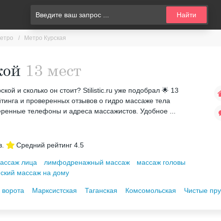
Найти
етро
Метро Курская
кой
13 мест
ой и сколько он стоит? Stilistic.ru уже подобрал 🌟 13
тинга и проверенных отзывов о гидро массаже тела
еренные телефоны и адреса массажистов. Удобное ...
в.
Средний рейтинг
4.5
ассаж лица
лимфодренажный массаж
массаж головы
йский массаж на дому
 ворота
Марксистская
Таганская
Комсомольская
Чистые пр