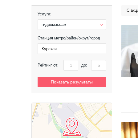
С акц
Услуга:
гидромассаж
Станция метро/район/округ/город
Рейтинг от:
до:
Показать результаты