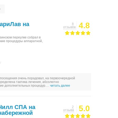
е
ариЛав на
4.8
8
отзывов
зинском переулке собрал в
ские процедуры аппаратной,
1
 посещения очень порадовал, на первоочередной
определена тактика лечения, абсолютно
ние дополнительных процедур.…
читать далее
Чилл СПА на
5.0
2
отзыва
набережной