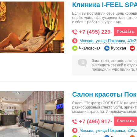
Клиника I-FEEL SP
Если вы поставили себе цель хорошо
необходимо сфокусироваться - это 
и сбои в работе внутренних…
+7 (495) 229-
Показать
Москва, улица Покровка, 40с2
Чкаловская
Курская
Заметила, что кожа стала
выглядеть свежей и отдо
проводили курс пилинга,
Салон красоты Покр
Салон "Покровка РОЯЛ СПА" на метр
разнообразный спектр услуг, ориен
создание красоты. Индивидуальны
+7 (495) 917-
Показать
Москва, улица Покровка, 20/1