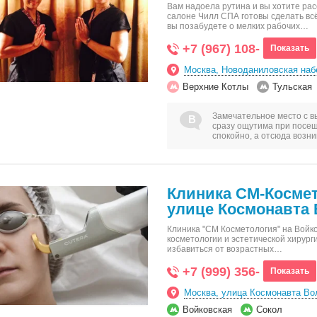
Вам надоела рутина и вы хотите ра
салоне Чилл СПА готовы сделать всё
вы позабудете о мелких рабочих…
+7 (967) 108-
Показать
Москва, Новоданиловская набе
Верхние Котлы
Тульская
Замечательное место с в
сразу ощутима при посещ
спокойно, а отсюда воз
Клиника СМ-Космет
улице Космонавта 
Клиника "СМ Косметология" на Войк
косметологии и эстетической хирурги
избавиться от возрастных…
+7 (999) 356-
Показать
Москва, улица Космонавта Вол
Войковская
Сокол