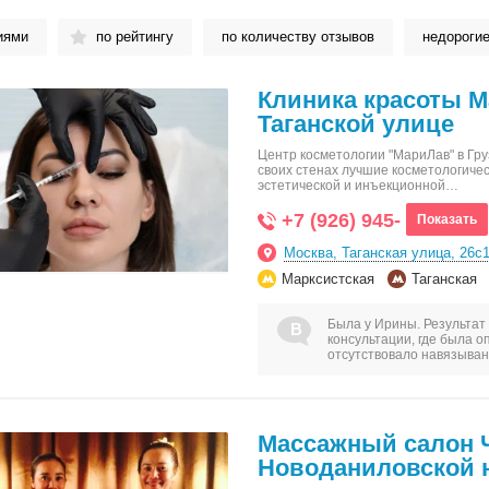
иями
по рейтингу
по количеству отзывов
недороги
Клиника красоты М
Таганской улице
Центр косметологии "МариЛав" в Гру
своих стенах лучшие косметологиче
эстетической и инъекционной…
+7 (926) 945-
Показать
Москва, Таганская улица, 26с
Марксистская
Таганская
Была у Ирины. Результат
консультации, где была 
отсутствовало навязыва
Массажный салон 
Новоданиловской 