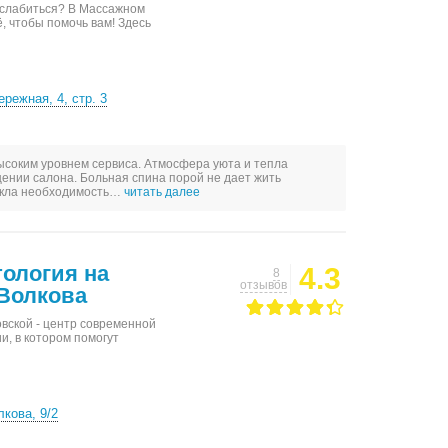
сслабиться? В Массажном
, чтобы помочь вам! Здесь
режная, 4, стр. 3
ысоким уровнем сервиса. Атмосфера уюта и тепла
ении салона. Больная спина порой не дает жить
никла необходимость…
читать далее
ология на
4.3
8
отзывов
Волкова
овской - центр современной
и, в котором помогут
кова, 9/2