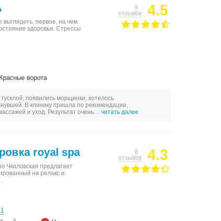
A
4.5
9
отзывов
 выглядеть, первое, на чем
состояние здоровья. Стрессы
Красные ворота
 тусклой, появились морщинки, хотелось
хнувшей. В клинику пришла по рекомендации,
 массажей и уход. Результат очень…
читать далее
овка royal spa
4.3
8
отзывов
о Чкаловская предлагает
тированный на релакс и
й…
с1