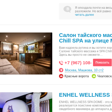
Я опоздала почти на вес
разложили. Но всё равно 
читать далее
Салон тайского ма
Chill SPA на улице
Вам надоела рутина и вы хотите хо
Салоне тайского массажа и SPA Chill
Здесь вы просто не сможете…
+7 (967) 108-
Показать
Москва, Машкова, 10 ст2
Красные ворота
Чкаловск
ENHEL WELLNESS 
ENHEL WELLNESS SPA DOME - это мес
реализуется поистине комплексный п
свадебного маникюра до аппарата 