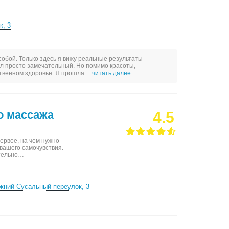
к, 3
собой. Только здесь я вижу реальные результаты
л просто замечательный. Но помимо красоты,
ственном здоровье. Я прошла…
читать далее
о массажа
4.5
ервое, на чем нужно
 вашего самочувствия.
ательно…
ижний Сусальный переулок, 3