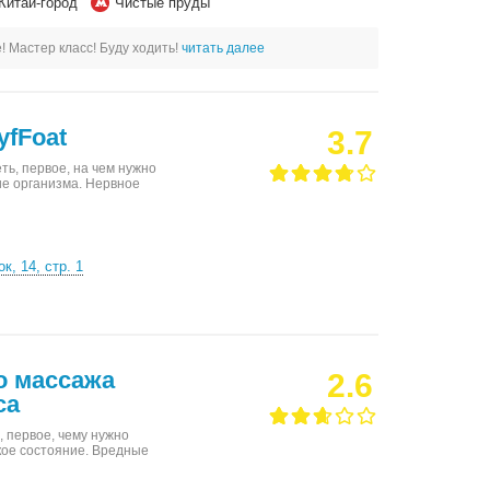
Китай-город
Чистые пруды
! Мастер класс! Буду ходить!
читать далее
yfFoat
3.7
ть, первое, на чем нужно
ие организма. Нервное
, 14, стр. 1
о массажа
2.6
са
 первое, чему нужно
кое состояние. Вредные