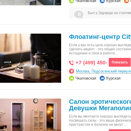
Чкаловская
Курская
Был у Эдуарда на строчке
Флоатинг-центр Cit
Если у вас есть цель хорошо выгляде
сделать акцент - это общее состоян
истощение и сбои в работе…
+7 (499) 450-
Показать
Москва, Подсосенский переулок
Чкаловская
Курская
Салон эротическог
Девушки Мегаполи
Если вы мечтаете хорошо выглядеть,
посвящать силы - это ваше физичес
пристрастия и болезни не могут…