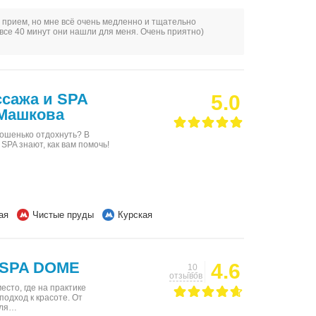
ь прием, но мне всё очень медленно и тщательно
все 40 минут они нашли для меня. Очень приятно)
ссажа и SPA
5.0
 Машкова
рошенько отдохнуть? В
 SPA знают, как вам помочь!
ая
Чистые пруды
Курская
SPA DOME
4.6
10
отзывов
то, где на практике
одход к красоте. От
для…