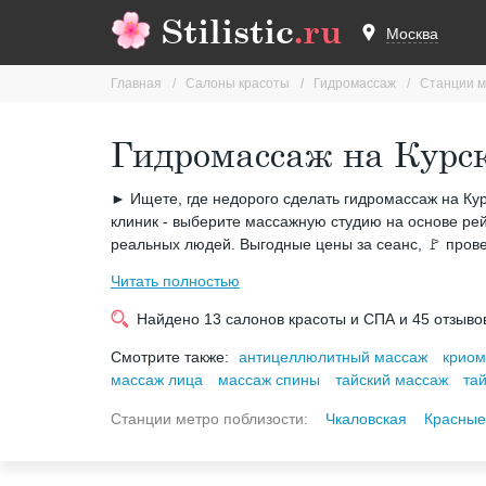
Stilistic
.ru
Москва
Главная
Салоны красоты
Гидромассаж
Станции м
Гидромассаж на Курс
► Ищете, где недорого сделать гидромассаж на Курск
клиник - выберите массажную студию на основе рей
реальных людей. Выгодные цены за сеанс, 🚩 пров
Читать полностью
Найдено
13
салонов красоты и СПА и
45
отзыво
Смотрите также:
антицеллюлитный массаж
криом
массаж лица
массаж спины
тайский массаж
та
Станции метро поблизости:
Чкаловская
Красные