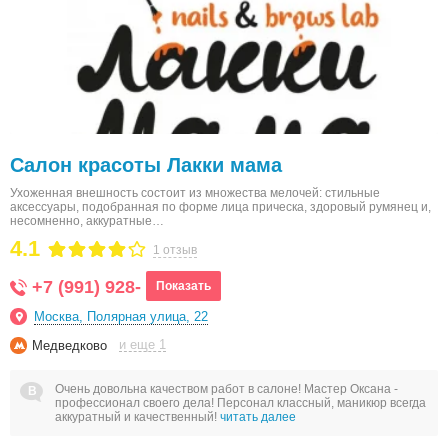
Салон красоты Лакки мама
Ухоженная внешность состоит из множества мелочей: стильные
аксессуары, подобранная по форме лица прическа, здоровый румянец и,
несомненно, аккуратные…
4.1
1 отзыв
+7 (991) 928-
Показать
Москва, Полярная улица, 22
и еще 1
Медведково
Очень довольна качеством работ в салоне! Мастер Оксана -
профессионал своего дела! Персонал классный, маникюр всегда
аккуратный и качественный!
читать далее