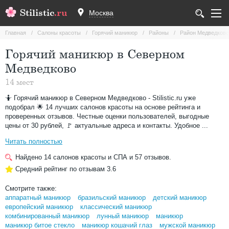
Stilistic
.ru
Москва
Главная
Салоны красоты
Горячий маникюр
Районы
Район Медведково
Горячий маникюр в Северном
Медведково
14 мест
🤷 Горячий маникюр в Северном Медведково - Stilistic.ru уже
подобрал 🌟 14 лучших салонов красоты на основе рейтинга и
проверенных отзывов. Честные оценки пользователей, выгодные
цены от 30 рублей, 🚩 актуальные адреса и контакты. Удобное ...
Читать полностью
Найдено
14
салонов красоты и СПА и
57
отзывов.
Средний рейтинг по отзывам
3.6
Смотрите также:
аппаратный маникюр
бразильский маникюр
детский маникюр
европейский маникюр
классический маникюр
комбинированный маникюр
лунный маникюр
маникюр
маникюр битое стекло
маникюр кошачий глаз
мужской маникюр