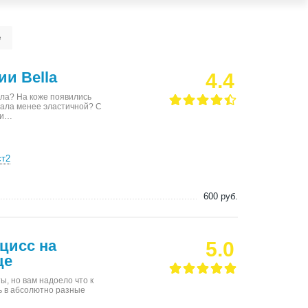
е
ии Bella
4.4
ла? На коже появились
тала менее эластичной? С
ми…
ст2
600 руб.
цисс на
5.0
це
, но вам надоело что к
ь в абсолютно разные
…