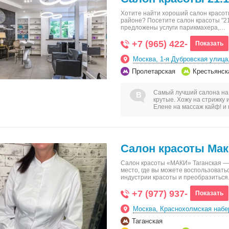
Хотите найти хороший салон красот
районе? Посетите салон красоты "21
предложены услуги парикмахера,…
+7 (965) 422-
Показать
Москва, 1-я Дубровская улица
Пролетарская
Крестьянск
Самый лучший салона на р
крутые. Хожу на стрижку 
Елене на массаж кайф! и
Салон красоты Ма
Салон красоты «МАКИ» Таганская — 
место, где вы можете воспользоват
индустрии красоты и преобразитьс
+7 (977) 937-
Показать
Москва, Краснохолмская набе
Таганская