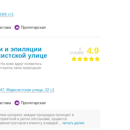
24/6 ст1
астава
Пролетарская
и и эпиляции
4.9
6
отзывов
истской улице
 На коже вдруг появилось
потеряла свою природную
47, Марксистская улица, 22 с1
астава
Пролетарская
лаю шугаринг, каждая процедура проходит в
приятной и уютно обстановке, нравится
министраторов к клиенту, в каждой…
читать далее