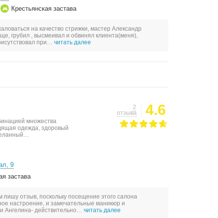
Крестьянская застава
жаловаться на качество стрижки, мастер Александр
е, грубил , высмеивал и обвинял клиента(меня),
присутствовал при…
читать далее
4.6
2
отзыва
бинацией множества
дящая одежда, здоровый
сделанный…
ал, 9
ая застава
 пишу отзыв, поскольку посещение этого салона
чное настроение, и замечательные маникюр и
 и Ангелина- действительно…
читать далее