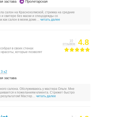
ая застава
Пролетарская
ила салон на Краснохолмской, стрижка на средние
 и свитере без маски и спецодежды со
к как салон в моем доме…
читать далее
4.8
10
отзывов
собрал в своих стенах
 красоты, которые позволят
 3 к2
ая застава
ного салона. Обслуживаюсь у мастера Ольги. Мне
ушивается к пожеланиям клиента. Стрижет быстро
н результатом! Мастер…
читать далее