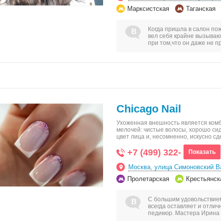
Марксистская
Таганская
Когда пришла в салон по
вел себя крайне вызывающ
при том,что он даже не 
Chicago Nail
Ухоженная внешность является ком
мелочей: чистые волосы, хорошо си
цвет лица и, несомненно, искусно 
+7 (499) 322-
Показать
Москва, улица Симоновский В
Пролетарская
Крестьянск
С большим удовольствием
всегда оставляет и отли
педикюр. Мастера Ирина