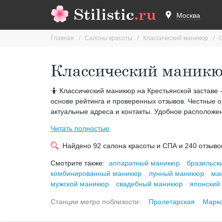
Stilistic
.ru
Москва
Главная
Салоны красоты
Классический маникюр
Классический маникюр
🤷 Классический маникюр на Крестьянской заставе - 
основе рейтинга и проверенных отзывов. Честные о
актуальные адреса и контакты. Удобное расположен
Читать полностью
Найдено
92
салона красоты и СПА и
240
отзыво
Смотрите также:
аппаратный маникюр
бразильск
комбинированный маникюр
лунный маникюр
ма
мужской маникюр
свадебный маникюр
японский
Станции метро поблизости:
Пролетарская
Маркс