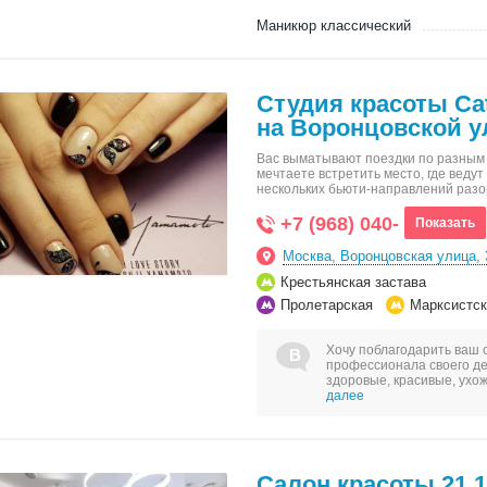
Маникюр классический
Студия красоты Cat
на Воронцовской у
Вас выматывают поездки по разным 
мечтаете встретить место, где веду
нескольких бьюти-направлений раз
+7 (968) 040-
Показать
Москва, Воронцовская улица, 
Крестьянская застава
Пролетарская
Марксистск
Хочу поблагодарить ваш 
профессионала своего де
здоровые, красивые, ух
далее
Салон красоты 21.