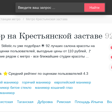
Найти
Станции метро
Метро Крестьянская застава
 на Крестьянской заставе
9
Stilistic.ru уже подобрал 🌟 92 лучших салона красоты на
ценки пользователей, выгодные цены от 110 рублей, 🚩
ие рядом с метро - все ближайшие студии красоты ...
в.
Средний рейтинг по оценкам пользователей
4.3
ий маникюр
горячий маникюр
европейский маникюр
никюр битое стекло
маникюр кошачий глаз
 маникюр
истская
Таганская
Дубровка
Римская
Площадь Ильича
Во