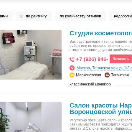
иями
по рейтингу
по количеству отзывов
недороги
Студия косметолог
Вас расстраивают изъяны вашего те
рубцы или по прошествии лет она с
этими и многими другими проблема
+7 (926) 946-
Показать
Москва, Таганская улица, 1/2 
Марксистская
Таганская
классический маникюр
Салон красоты Нар
Воронцовской ули
Регулярно посещаете салоны красоты
разным мастерам приходится ходит
места? В Салоне красоты Нарцисс