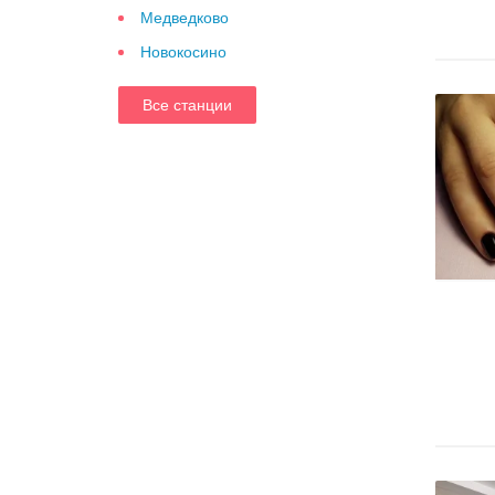
Медведково
Новокосино
Все станции