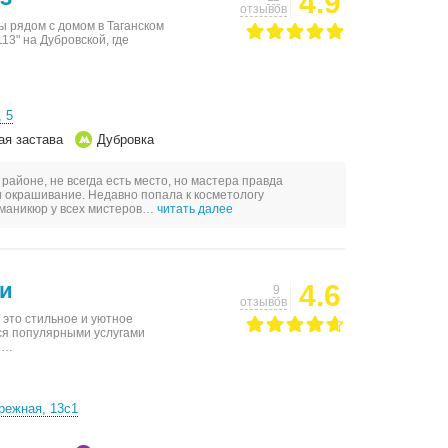
4.9
отзывов
ы рядом с домом в Таганском
13" на Дубровской, где
, 5
ая застава
Дубровка
айоне, не всегда есть место, но мастера правда
и окрашивание. Недавно попала к косметологу
 маникюр у всех мистеров…
читать далее
ки
4.6
9
отзывов
это стильное и уютное
ься популярными услугами
я.…
режная, 13с1