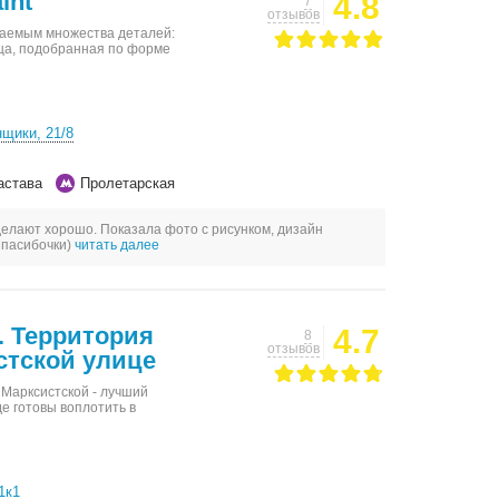
int
4.8
7
отзывов
гаемым множества деталей:
ца, подобранная по форме
щики, 21/8
астава
Пролетарская
елают хорошо. Показала фото с рисунком, дизайн
Спасибочки)
читать далее
. Территория
4.7
8
отзывов
стской улице
 Марксистской - лучший
де готовы воплотить в
1к1