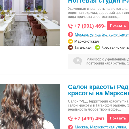
Ногтевая студия Pa
Ухоженная внешность является сла
опрятная одежда, здоровый цвет ли
лица прическа и, естественно,…
+7 (901) 469-
Показать
Москва, улица Большие Камен
Марксистская
Таганская
Крестьянская з
Маникюр с укреплением д
повторили как я хотела. 
Салон красоты Ред
красоты на Маркси
Салон "РЕД Территория красоты" на
салон красоты в Таганском районе, г
реальность любое творческое…
+7 (499) 450-
Показать
Москва, Марксистская улица, 