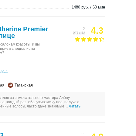
1480 руб. / 60 мин
herine Premier
4.3
2
отзыва
лице
салонам красоты, и вы
т приём специалисты
ом?…
32с1
ая
Таганская
салон за замечательного мастера Алёну,
ла, каждый раз, обслуживаясь у неё, получаю
оженные волосы, часто даже знакомые…
читать
13
11