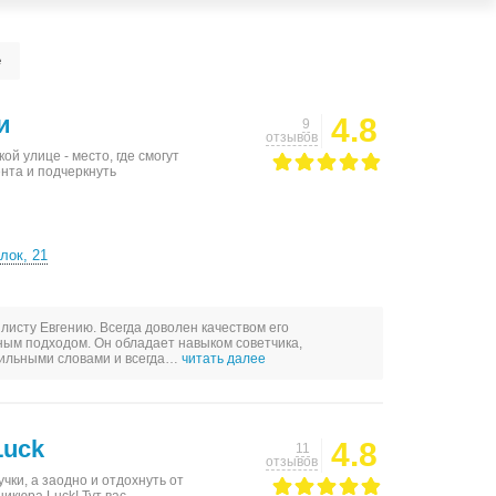
е
и
4.8
9
отзывов
й улице - место, где смогут
нта и подчеркнуть
лок, 21
листу Евгению. Всегда доволен качеством его
ным подходом. Он обладает навыком советчика,
вильными словами и всегда…
читать далее
Luck
4.8
11
отзывов
чки, а заодно и отдохнуть от