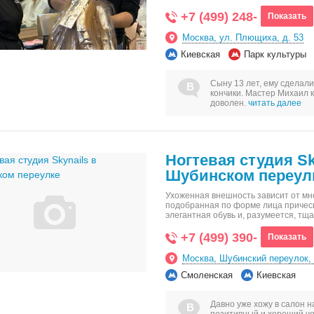
+7 (499) 248-
Показать
Москва, ул. Плющиха, д. 53
Киевская
Парк культуры
Сыну 13 лет, ему сделал
кончики. Мастер Михаил к
доволен.
читать далее
Ногтевая студия Sk
Шубинском переул
Ухоженная внешность зависит от мн
подобранная по форме лица прическ
элегантная обувь и, разумеется, т
+7 (499) 390-
Показать
Москва, Шубинский переулок, 
Смоленская
Киевская
Давно уже хожу в салон н