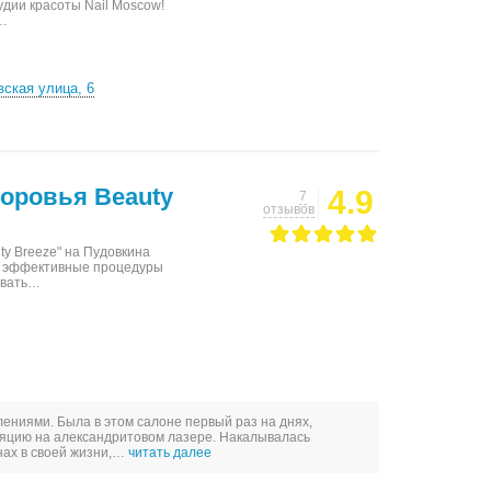
удии красоты Nail Moscow!
е…
ская улица, 6
доровья Beauty
4.9
7
отзывов
ty Breeze" на Пудовкина
и эффективные процедуры
овать…
ениями. Была в этом салоне первый раз на днях,
яцию на александритовом лазере. Накалывалась
нах в своей жизни,…
читать далее