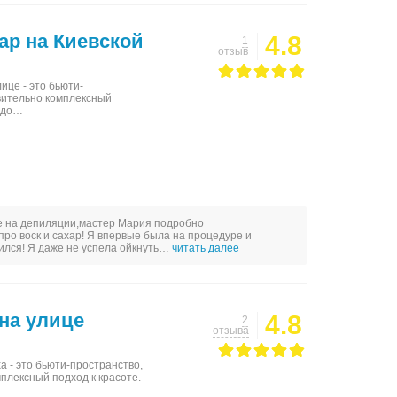
ар на Киевской
4.8
1
отзыв
ице - это бьюти-
вительно комплексный
ц до…
ве на депиляции,мастер Мария подробно
про воск и сахар! Я впервые была на процедуре и
ился! Я даже не успела ойкнуть…
читать далее
 на улице
4.8
2
отзыва
а - это бьюти-пространство,
плексный подход к красоте.