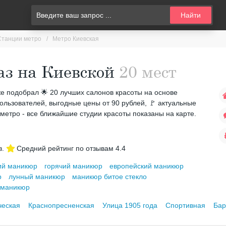
Найти
Станции метро
Метро Киевская
з на Киевской
20 мест
 уже подобрал 🌟 20 лучших салонов красоты на основе
ользователей, выгодные цены от 90 рублей, 🚩 актуальные
метро - все ближайшие студии красоты показаны на карте.
в.
Средний рейтинг по отзывам
4.4
ий маникюр
горячий маникюр
европейский маникюр
р
лунный маникюр
маникюр битое стекло
 маникюр
ческая
Краснопресненская
Улица 1905 года
Спортивная
Бар