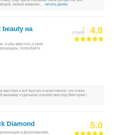
ловек. Еще здесь огромная палитра цветов, все
а модой, любые камушки,…
читать далее
 beauty на
4.8
2
отзыва
, чтобы вместить в свой
процедуры, попробуйте
 мастера и всё быстро и качественно ,что очень
ой маникюр отдельное спасибо мастеру Виктории !
ck Diamond
5.0
организация в Дорогомилово,