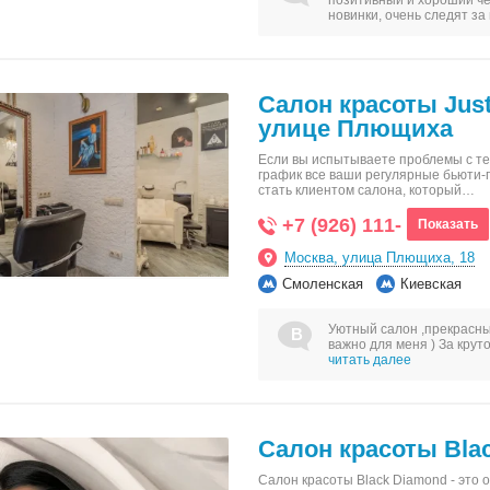
позитивный и хороший че
новинки, очень следят з
Салон красоты Just
улице Плющиха
Если вы испытываете проблемы с тем
график все ваши регулярные бьюти-
стать клиентом салона, который…
+7 (926) 111-
Показать
Москва, улица Плющиха, 18
Смоленская
Киевская
Уютный салон ,прекрасные
важно для меня ) За крут
читать далее
Салон красоты Bla
Салон красоты Black Diamond - это 