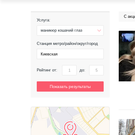
С акц
Услуга:
маникюр кошачий глаз
Станция метро/район/округ/город
Рейтинг от:
до:
Показать результаты