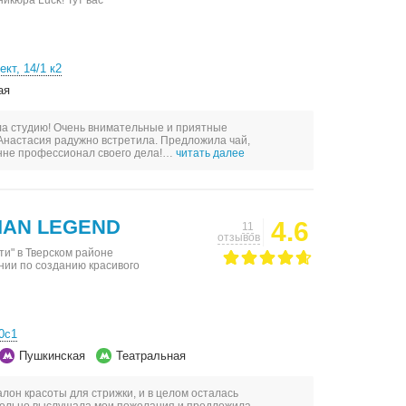
икюра Luck! Тут вас
кт, 14/1 к2
ая
ла студию! Очень внимательные и приятные
Анастасия радужно встретила. Предложила чай,
анне профессионал своего дела!…
читать далее
SIAN LEGEND
4.6
11
отзывов
ти" в Тверском районе
нии по созданию красивого
0с1
Пушкинская
Театральная
лон красоты для стрижки, и в целом осталась