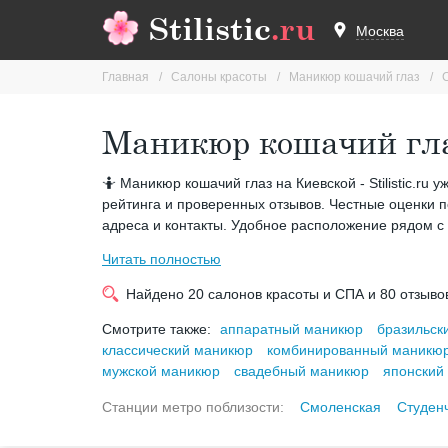
Stilistic
.ru
Москва
Главная
Салоны красоты
Маникюр кошачий глаз
Маникюр кошачий гла
🤷 Маникюр кошачий глаз на Киевской - Stilistic.ru
рейтинга и проверенных отзывов. Честные оценки п
адреса и контакты. Удобное расположение рядом с 
Читать полностью
Найдено
20
салонов красоты и СПА и
80
отзыво
Смотрите также:
аппаратный маникюр
бразильск
классический маникюр
комбинированный маникю
мужской маникюр
свадебный маникюр
японский
Станции метро поблизости:
Смоленская
Студен