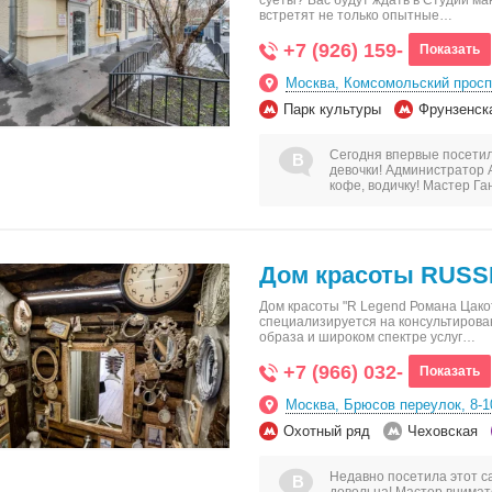
суеты? Вас будут ждать в Студии ман
встретят не только опытные…
+7 (926) 159-
Показать
Москва, Комсомольский проспе
Парк культуры
Фрунзенск
Сегодня впервые посети
девочки! Администратор 
кофе, водичку! Мастер Г
Дом красоты RUS
Дом красоты "R Legend Романа Цако
специализируется на консультирова
образа и широком спектре услуг…
+7 (966) 032-
Показать
Москва, Брюсов переулок, 8-1
Охотный ряд
Чеховская
Недавно посетила этот са