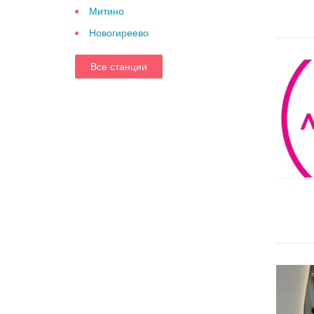
Митино
Новогиреево
Все станции