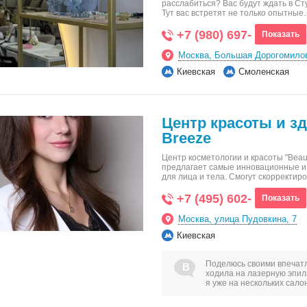
расслабиться? Вас будут ждать в Ст
Тут вас встретят не только опытны
+7 (980) 697-
Показать
Москва, Большая Дорогомилов
Киевская
Смоленская
Центр красоты и з
Breeze
Центр косметологии и красоты "Beau
предлагает самые инновационные 
для лица и тела. Смогут скорректир
+7 (495) 602-
Показать
Москва, улица Пудовкина, 7
Киевская
Поделюсь своими впечатл
ходила на лазерную эпил
я уже на нескольких сало