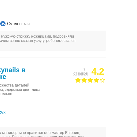
Смоленская
и мужскую стрижку ножницами, подровняли
ачественно оказал услугу, ребенок остался
ynails в
4.2
7
отзывов
ке
ожества деталей:
а, здоровый цвет лица,
щательно…
2/3
а маникюр, мне нравится моя мастер Евгения,