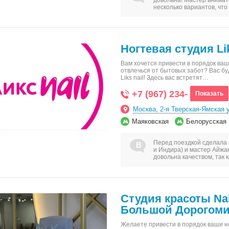
довольна! Мастер внима
несколько вариантов, чт
Ногтевая студия Lik
Вам хочется привести в порядок ваши
отвлечься от бытовых забот? Вас бу
Liks nail! Здесь вас встретят…
+7 (967) 234-
Показать
Москва, 2-я Тверская-Ямская 
Маяковская
Белорусская
Перед поездкой сделала 
и Индира) и мастер Айжа
довольна качеством, так
Студия красоты Na
Большой Дорогоми
Желаете привести в порядок ваши н