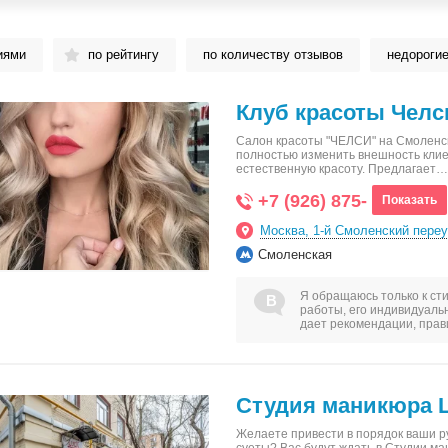
иями
по рейтингу
по количеству отзывов
недороги
Клуб красоты Челс
Салон красоты "ЧЕЛСИ" на Смоленско
полностью изменить внешность клие
естественную красоту. Предлагает…
+7 (926) 875-
Показать
Москва, 1-й Смоленский переу
Смоленская
Я обращаюсь только к сти
работы, его индивидуаль
дает рекомендации, пра
Студия маникюра 
Желаете привести в порядок ваши ру