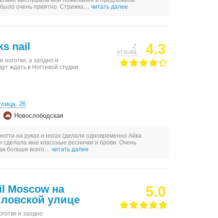
тельно выслушала мои пожелания и предложила
о было очень приятно. Стрижка…
читать далее
s nail
4.3
2
отзыва
 ноготки, а заодно и
дут ждать в Ногтевой студии
улица, 26
Новослободская
ногти на руках и ногах (делали одновременно Айка
н сделала мне классные реснички и брови. Очень
 как больше всего…
читать далее
il Moscow на
5.0
ловской улице
оготки и заодно