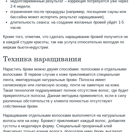
недолговременный результат – коррекция потребуется уже через
2-4 недели;
ограничения после процедуры (например, посещение сауны или
бассейна может испортить результат наращивания);
длительность сеанса: на создание желанных бровей уйдёт 1-5
часов.
Кроме того, отметим, что сделать наращивание бровей получится не
в каждой студии красоты, так как услуга относительно молодая по
меркам бьюти-индустрии.
Техника наращивания
Нарастить брови можно двумя способами: полосками и отдельными
волосками. В первом случае к коже приклеивается специальная
лента, имитирующая натуральные брови. Полоска имеет
силиконовую или латексную основу, почти не заметную на коже.
Такая технология подразумевает полное отсутствие волос, где будет
прикрепляться полоска. Данная методика применяется, если в силу
различных обстоятельств у клиента полностью отсутствуют
собственные брови.
Наращивание отдельными волосками выполняется на натуральные
волосы или на кожу. Бровист приклеивает каждый волос, добавляя
густоты и моделируя форму. Специальный прозрачный клей
фиксирует только кончик волоса, благодаря чему бровь выглядит