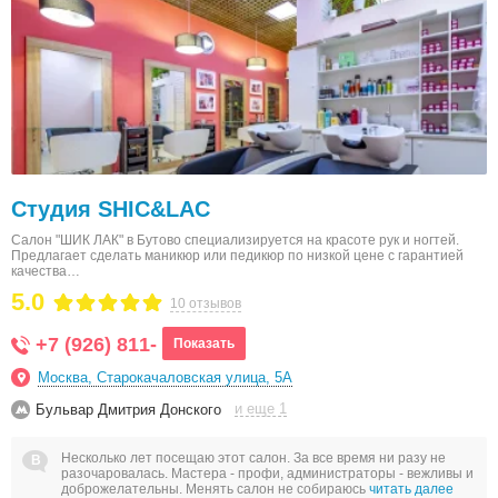
Студия SHIC&LAC
Салон "ШИК ЛАК" в Бутово специализируется на красоте рук и ногтей.
Предлагает сделать маникюр или педикюр по низкой цене с гарантией
качества…
5.0
10 отзывов
+7 (926) 811-
Показать
Москва, Старокачаловская улица, 5А
и еще 1
Бульвар Дмитрия Донского
Несколько лет посещаю этот салон. За все время ни разу не
разочаровалась. Мастера - профи, администраторы - вежливы и
доброжелательны. Менять салон не собираюсь
читать далее