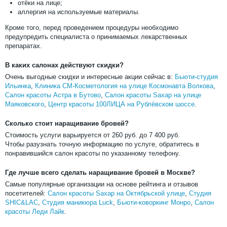
отёки на лице;
аллергия на используемые материалы.
Кроме того, перед проведением процедуры необходимо
предупредить специалиста о принимаемых лекарственных
препаратах.
В каких салонах действуют скидки?
Очень выгодные скидки и интересные акции сейчас в:
Бьюти-студия
Ильинка
,
Клиника СМ-Косметология на улице Космонавта Волкова
,
Салон красоты Астра в Бутово
,
Салон красоты Sахар на улице
Маяковского
,
Центр красоты 100ЛИЦА на Рублёвском шоссе
.
Сколько стоит наращивание бровей?
Стоимость услуги варьируется от
260
руб. до
7 400
руб.
Чтобы разузнать точную информацию по услуге, обратитесь в
понравившийся салон красоты по указанному телефону.
Где лучше всего сделать наращивание бровей в Москве?
Самые популярные организации на основе рейтинга и отзывов
посетителей:
Салон красоты Sахар на Октябрьской улице
,
Студия
SHIC&LAC
,
Студия маникюра Luck
,
Бьюти-коворкинг Монро
,
Салон
красоты Леди Лайк
.