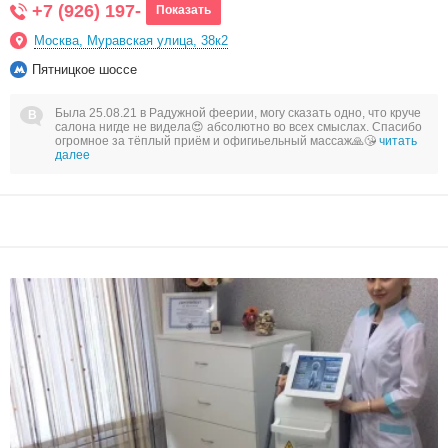
+7 (926) 197-
Показать
Москва, Муравская улица, 38к2
Пятницкое шоссе
Была 25.08.21 в Радужной феерии, могу сказать одно, что круче
салона нигде не видела😍 абсолютно во всех смыслах. Спасибо
огромное за тёплый приём и офигиьельный массаж🙏😘
читать
далее