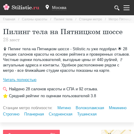
Stilistic
.ru
Москва
Главная
Салоны красоты
Пилинг тела
Станции метро
Метро Пятницко
Пилинг тела на Пятницком шоссе
28 мест
🤷 Пилинг тела на Пятницком шоссе - Stilistic.ru уже подобрал 🌟 28
лучших салонов красоты на основе рейтинга и проверенных отзывов.
Честные оценки пользователей, выгодные цены от 440 рублей, 🚩
актуальные адреса и контакты. Удобное расположение рядом с
метро - все ближайшие студии красоты показаны на карте.
Читать полностью
Найдено
28
салонов красоты и СПА и
92
отзыва.
Средний рейтинг по оценкам пользователей
3.8
Станции метро поблизости:
Митино
Волоколамская
Мякинино
Строгино
Планерная
Сходненская
Тушинская