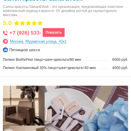
Салон красоты Sahar&Vosk - это организация, предлагающая поистине
комплексный подход к красоте. От дизайна ногтей до скульптурного
массажа…
5.0
+7 (926) 533-
Показать
Москва, Муравская улица, 42к1
Пятницкое шоссе
Пилинг BioRePeel /лицо+шея+декольте/90 мин
6000 руб.
Пилинг Азелаиновый 30% /лицо+шея+декольте/ 60 мин
4000 руб.