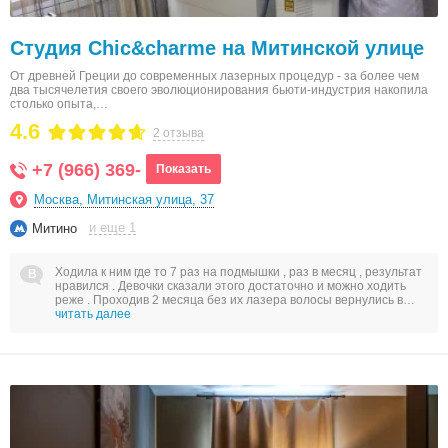
Студия Chic&charme на Митинской улице
От древней Греции до современных лазерных процедур - за более чем
два тысячелетия своего эволюционирования бьюти-индустрия накопила
столько опыта,…
4.6
2 отзыва
+7 (966) 369-
Показать
Москва, Митинская улица, 37
и еще 1
Митино
Ходила к ним где то 7 раз на подмышки , раз в месяц , результат
нравился . Девочки сказали этого достаточно и можно ходить
реже . Проходив 2 месяца без их лазера волосы вернулись в…
читать далее