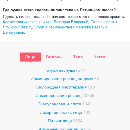
Где лучше всего сделать пилинг тела на Пятницком шоссе?
Сделать пилинг тела на Пятницком шоссе можно в салонах красоты:
Косметологическая клиника Виктории Власовой
,
Салон красоты
ProColour Beauty
,
Студия перманентного макияжа Натальи
Белоусовой
.
Лицо
Волосы
Тело
Ногти
Татуаж веснушек
247
Ламинирование ресниц на дому
55
Кислородная мезотерапия
519
Ламинирование ресниц
13555
Гиалуроновая кислота
1946
Лазерная чистка лица
480
Пилинг лица
9154
Алмазный пилинг лица
966