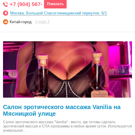
+7 (904) 567-
Показать
Москва, Большой Спасоглинищевский переулок, 6/1
и еще 3
Китай-город
Салон эротического массажа Vanilia на
Мясницкой улице
Салон эротического массажа "Vanilia" - место, где готовы сделать
эротический массаж и СПА программы в любое время суток. Используется
уникальная…