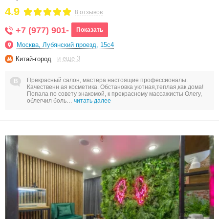
4.9
8 отзывов
+7 (977) 901-
Показать
Москва, Лубянский проезд, 15с4
и еще 3
Китай-город
Прекрасный салон, мастера настоящие профессионалы.
Качественн ая косметика. Обстановка уютная,теплая,как дома!
Попала по совету знакомой, к прекрасному массажисты Олегу,
облегчил боль…
читать далее