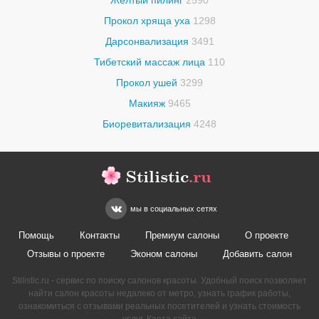
Желтый пилинг
2590
Прокол хряща уха
1298
Дарсонвализация
3491
Тибетский массаж лица
110
Прокол ушей
3299
Макияж
9465
Биоревитализация
4248
Stilistic
.ru
мы в социальных сетях
Помощь
Контакты
Премиум салоны
О проекте
Отзывы о проекте
Эконом салоны
Добавить салон
Stilistic.ru - сервис по поиску салонов красоты. Удобный поиск позволяет
найти салон красоты недалеко от метро, узнать график работы,
ознакомиться с отзывами реальных посетителей и узнать стоимость