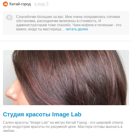
и еще 3
Китай-город
Спасибочки большие за вас. Мне очень понравилась топовая
обстановка, расходнички включены в стоимость. И
администраторам тоже спасибо. Чаек-кофеек и печеньки - это
важно, когда ты мастерица…
читать далее
Студия красоты Image Lab
Салон красоты "Image Lab" на метро Китай Город - это широкий спектр
услуг индустрии красоты по разумной цене. Мастера готовы выехать в
любую…