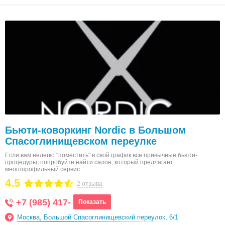
Бьюти-коворкинг Nordic в Большом
Спасоглинищевском переулке
Если вам нелегко "поместить" в свой график все привычные бьюти-
процедуры, попробуйте найти салон, который предлагает
многопрофильный сервис.…
4.5
2 отзыва
+7 (985) 417-
Показать
Москва, Большой Спасоглинищевский переулок, 6/1