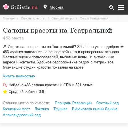
Stilistic
.ru
Москва
Главная
Салоны красоты
Станции метро
Метро Театральная
Cалоны красоты на Театральной
483 места
🔎 Ищете салон красоты на Театральной? Stilistic.ru уже подобрал 🌟
483 лучших заведения на основе рейтинга и проверенных отзывов.
Честные оценки пользователей, выгодные цены, 🚩 актуальные
адреса и контакты. Удобное расположение рядом с метро - все
ближайшие студии красоты показаны на карте.
Читать полностью
Найдено
483
салона красоты и СПА и
521
отзыв.
Средний рейтинг
3.8
Станции метро поблизости:
Площадь Революции
Охотный ряд
Кузнецкий мост
Лубянка
Трубная
Библиотека имени Ленина
Александровский сад