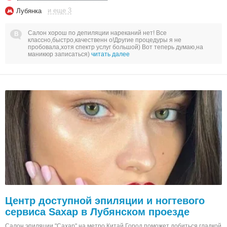
и еще 3
Лубянка
Салон хорош по депиляции нареканий нет! Все
классно,быстро,качественн о!Другие процедуры я не
пробовала,хотя спектр услуг большой) Вот теперь думаю,на
маникюр записаться)
читать далее
Центр доступной эпиляции и ногтевого
сервиса Saxap в Лубянском проезде
Салон эпиляции "Сахар" на метро Китай Город поможет добиться гладкой