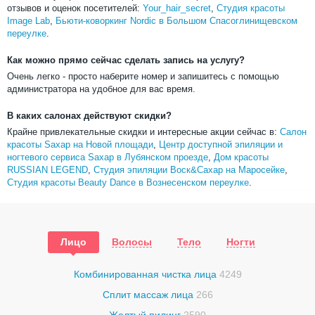
отзывов и оценок посетителей:
Your_hair_secret
,
Студия красоты
Image Lab
,
Бьюти-коворкинг Nordic в Большом Спасоглинищевском
переулке
.
Как можно прямо сейчас сделать запись на услугу?
Очень легко - просто наберите номер и запишитесь с помощью
администратора на удобное для вас время.
В каких салонах действуют скидки?
Крайне привлекательные скидки и интересные акции сейчас в:
Салон
красоты Saxap на Новой площади
,
Центр доступной эпиляции и
ногтевого сервиса Saxap в Лубянском проезде
,
Дом красоты
RUSSIAN LEGEND
,
Студия эпиляции Воск&Сахар на Маросейке
,
Студия красоты Beauty Dance в Вознесенском переулке
.
Лицо
Волосы
Тело
Ногти
Комбинированная чистка лица
4249
Сплит массаж лица
266