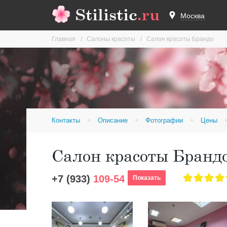
Stilistic
.ru
Москва
Главная
Салоны красоты
Салон красоты Брандо
Контакты
Описание
Фотографии
Цены
Салон красоты Бранд
+7 (933)
109-54
Показать