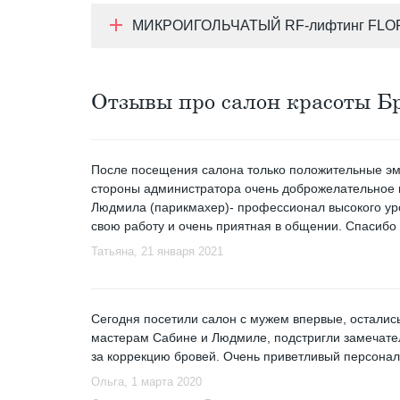
МИКРОИГОЛЬЧАТЫЙ RF-лифтинг FLO
Отзывы про салон красоты Б
После посещения салона только положительные эм
стороны администратора очень доброжелательное 
Людмила (парикмахер)- профессионал высокого ур
свою работу и очень приятная в общении. Спасибо
Татьяна
, 21 января 2021
Сегодня посетили салон с мужем впервые, осталис
мастерам Сабине и Людмиле, подстригли замечате
за коррекцию бровей. Очень приветливый персонал 
Ольга
, 1 марта 2020